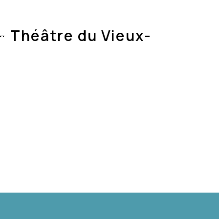
ION
INTERPRÈTES
ÉQUIPE
MÉDIAS
– Théâtre du Vieux-
ME