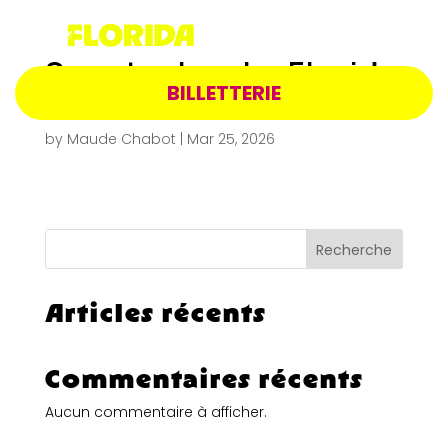
Spectacle – La Florida
BILLETTERIE
– 10 avril 2027 20h
by
Maude Chabot
|
Mar 25, 2026
Recherche
Articles récents
Commentaires récents
Aucun commentaire à afficher.