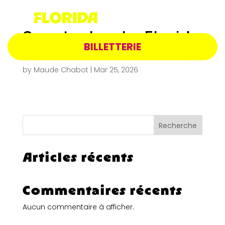
Spectacle – La Florida
BILLETTERIE
– 25 avril 2027 20h
by
Maude Chabot
|
Mar 25, 2026
Recherche
Articles récents
Commentaires récents
Aucun commentaire à afficher.