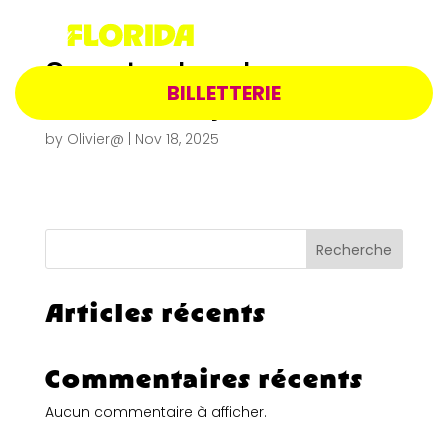
Spectacle – La
BILLETTERIE
Florida-31 juillet 2026
by
Olivier@
|
Nov 18, 2025
Recherche
Articles récents
Commentaires récents
Aucun commentaire à afficher.