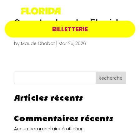
Spectacle – La Florida
BILLETTERIE
– 4 mai 2027 20h
by
Maude Chabot
|
Mar 25, 2026
Recherche
Articles récents
Commentaires récents
Aucun commentaire à afficher.