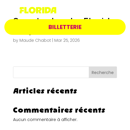
Spectacle – La Florida
BILLETTERIE
– 9 juin 2027 20h
by
Maude Chabot
|
Mar 25, 2026
Recherche
Articles récents
Commentaires récents
Aucun commentaire à afficher.