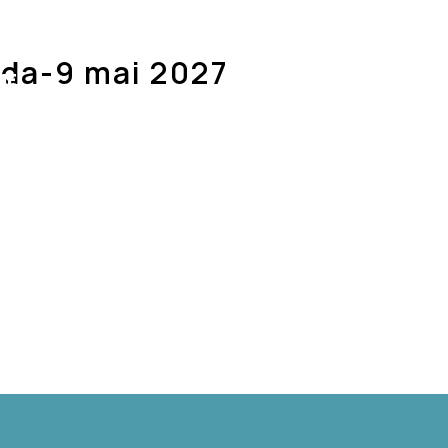
ION
INTERPRÈTES
ÉQUIPE
MÉDIAS
ida-9 mai 2027
ME